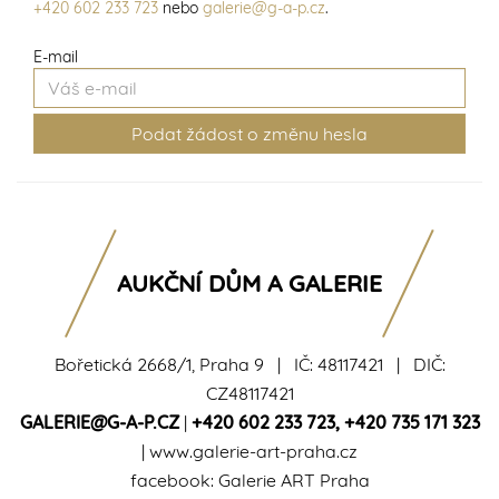
+420 602 233 723
nebo
galerie@g-a-p.cz
.
E-mail
AUKČNÍ DŮM A GALERIE
Bořetická 2668/1, Praha 9 | IČ: 48117421 | DIČ:
CZ48117421
GALERIE@G-A-P.CZ
|
+420 602 233 723
,
+420 735 171 323
|
www.galerie-art-praha.cz
facebook:
Galerie ART Praha