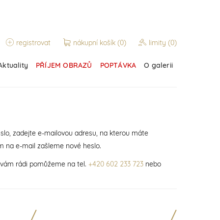
registrovat
nákupní košík
(0)
limity
(0)
Aktuality
PŘÍJEM OBRAZŮ
POPTÁVKA
O galerii
slo, zadejte e-mailovou adresu, na kterou máte
m na e-mail zašleme nové heslo.
í vám rádi pomůžeme na tel.
+420 602 233 723
nebo