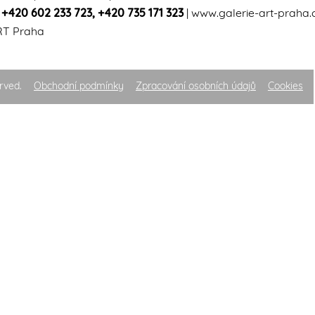
|
+420 602 233 723
,
+420 735 171 323
|
www.galerie-art-praha.
RT Praha
rved.
Obchodní podmínky
Zpracování osobních údajů
Cookies