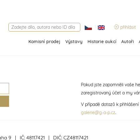
přihlásit
Komisní prodej
Výstavy
Historie aukcí
Autoři
Pokud jste zapomněli vaše he
zaregistrovaný účet a my vá
V případě dotazů k přihlášen
galerie@g-a-p.cz
.
aha 9 | IČ: 48117421 | DIČ: CZ48117421