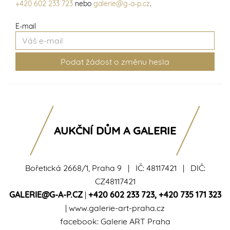
+420 602 233 723
nebo
galerie@g-a-p.cz
.
E-mail
AUKČNÍ DŮM A GALERIE
Bořetická 2668/1, Praha 9 | IČ: 48117421 | DIČ:
CZ48117421
GALERIE@G-A-P.CZ
|
+420 602 233 723
,
+420 735 171 323
|
www.galerie-art-praha.cz
facebook:
Galerie ART Praha