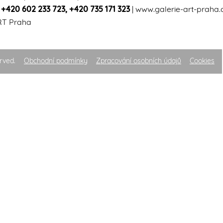
|
+420 602 233 723
,
+420 735 171 323
|
www.galerie-art-praha.
RT Praha
rved.
Obchodní podmínky
Zpracování osobních údajů
Cookies