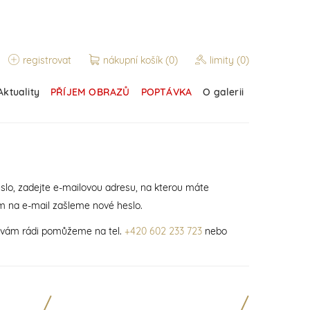
registrovat
nákupní košík
(0)
limity
(0)
Aktuality
PŘÍJEM OBRAZŮ
POPTÁVKA
O galerii
slo, zadejte e-mailovou adresu, na kterou máte
m na e-mail zašleme nové heslo.
í vám rádi pomůžeme na tel.
+420 602 233 723
nebo