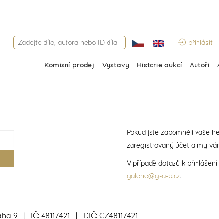
přihlásit
Komisní prodej
Výstavy
Historie aukcí
Autoři
Pokud jste zapomněli vaše he
zaregistrovaný účet a my vá
V případě dotazů k přihlášen
galerie@g-a-p.cz
.
aha 9 | IČ: 48117421 | DIČ: CZ48117421