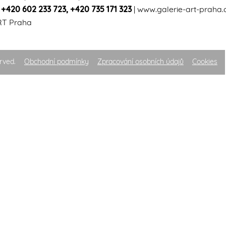
|
+420 602 233 723
,
+420 735 171 323
|
www.galerie-art-praha.
RT Praha
rved.
Obchodní podmínky
Zpracování osobních údajů
Cookies