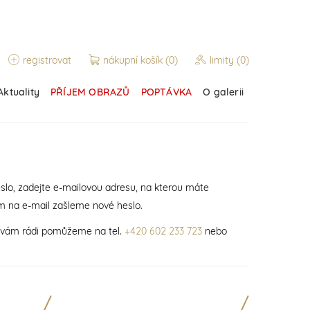
registrovat
nákupní košík
(0)
limity
(0)
Aktuality
PŘÍJEM OBRAZŮ
POPTÁVKA
O galerii
slo, zadejte e-mailovou adresu, na kterou máte
m na e-mail zašleme nové heslo.
í vám rádi pomůžeme na tel.
+420 602 233 723
nebo