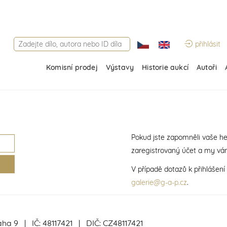
přihlásit
Komisní prodej
Výstavy
Historie aukcí
Autoři
Pokud jste zapomněli vaše he
zaregistrovaný účet a my vá
V případě dotazů k přihlášen
galerie@g-a-p.cz
.
aha 9 | IČ: 48117421 | DIČ: CZ48117421