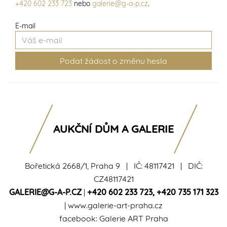
+420 602 233 723
nebo
galerie@g-a-p.cz
.
E-mail
AUKČNÍ DŮM A GALERIE
Bořetická 2668/1, Praha 9 | IČ: 48117421 | DIČ:
CZ48117421
GALERIE@G-A-P.CZ
|
+420 602 233 723
,
+420 735 171 323
|
www.galerie-art-praha.cz
facebook:
Galerie ART Praha