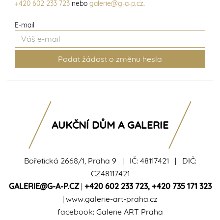
+420 602 233 723
nebo
galerie@g-a-p.cz
.
E-mail
AUKČNÍ DŮM A GALERIE
Bořetická 2668/1, Praha 9 | IČ: 48117421 | DIČ:
CZ48117421
GALERIE@G-A-P.CZ
|
+420 602 233 723
,
+420 735 171 323
|
www.galerie-art-praha.cz
facebook:
Galerie ART Praha