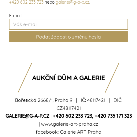
+420 602 233 723
nebo
galerie@g-a-p.cz
.
E-mail
AUKČNÍ DŮM A GALERIE
Bořetická 2668/1, Praha 9 | IČ: 48117421 | DIČ:
CZ48117421
GALERIE@G-A-P.CZ
|
+420 602 233 723
,
+420 735 171 323
|
www.galerie-art-praha.cz
facebook:
Galerie ART Praha