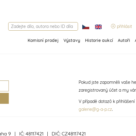
přihlásit
Komisní prodej
Výstavy
Historie aukcí
Autoři
Pokud jste zapomněli vaše he
zaregistrovaný účet a my vá
V případě dotazů k přihlášen
galerie@g-a-p.cz
.
aha 9 | IČ: 48117421 | DIČ: CZ48117421