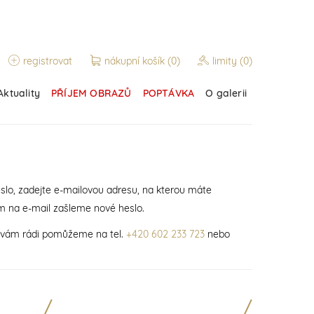
registrovat
nákupní košík
(0)
limity
(0)
Aktuality
PŘÍJEM OBRAZŮ
POPTÁVKA
O galerii
slo, zadejte e-mailovou adresu, na kterou máte
m na e-mail zašleme nové heslo.
í vám rádi pomůžeme na tel.
+420 602 233 723
nebo