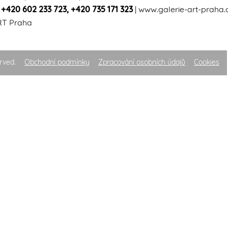
|
+420 602 233 723
,
+420 735 171 323
|
www.galerie-art-praha.
RT Praha
rved.
Obchodní podmínky
Zpracování osobních údajů
Cookies