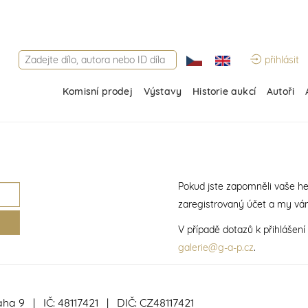
přihlásit
Komisní prodej
Výstavy
Historie aukcí
Autoři
Pokud jste zapomněli vaše he
zaregistrovaný účet a my vá
V případě dotazů k přihlášen
galerie@g-a-p.cz
.
aha 9 | IČ: 48117421 | DIČ: CZ48117421