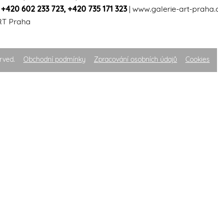
|
+420 602 233 723
,
+420 735 171 323
|
www.galerie-art-praha.
RT Praha
rved.
Obchodní podmínky
Zpracování osobních údajů
Cookies