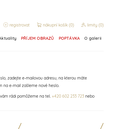
registrovat
nákupní košík
(0)
limity
(0)
Aktuality
PŘÍJEM OBRAZŮ
POPTÁVKA
O galerii
slo, zadejte e-mailovou adresu, na kterou máte
m na e-mail zašleme nové heslo.
í vám rádi pomůžeme na tel.
+420 602 233 723
nebo