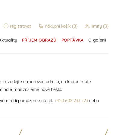
registrovat
nákupní košík
(0)
limity
(0)
Aktuality
PŘÍJEM OBRAZŮ
POPTÁVKA
O galerii
slo, zadejte e-mailovou adresu, na kterou máte
m na e-mail zašleme nové heslo.
í vám rádi pomůžeme na tel.
+420 602 233 723
nebo