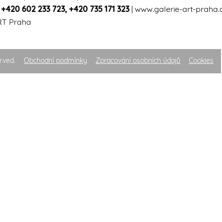
|
+420 602 233 723
,
+420 735 171 323
|
www.galerie-art-praha.
RT Praha
rved.
Obchodní podmínky
Zpracování osobních údajů
Cookies