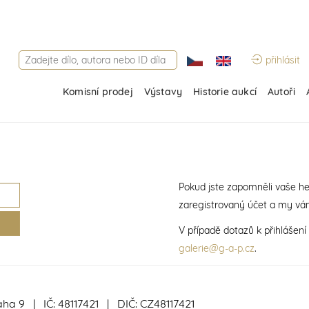
přihlásit
Komisní prodej
Výstavy
Historie aukcí
Autoři
Pokud jste zapomněli vaše he
zaregistrovaný účet a my vá
V případě dotazů k přihlášen
galerie@g-a-p.cz
.
aha 9 | IČ: 48117421 | DIČ: CZ48117421