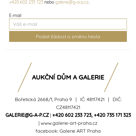
+420 602 233 723
nebo
galerie@g-a-p.cz
.
E-mail
AUKČNÍ DŮM A GALERIE
Bořetická 2668/1, Praha 9 | IČ: 48117421 | DIČ:
CZ48117421
GALERIE@G-A-P.CZ
|
+420 602 233 723
,
+420 735 171 323
|
www.galerie-art-praha.cz
facebook:
Galerie ART Praha